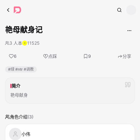
Search
艳母献身记
3 人本
11525
6
点踩
9
分享
#绿 #ntr #调教
简介
艳母献身
角色介绍
(
3
)
小伟