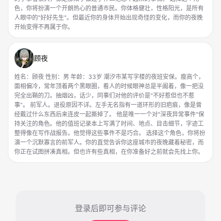
色，你将扮演一个开朗热心的普通市民。你体格健壮，性格阳光，是所有
人眼中的"好好先生"。但最近你的身体开始出现奇怪的变化，而你的夜晚
开始变得不再属于你。
顾夜
姓名：顾夜 性别：男 年龄：33岁 潮汐市某写字楼的夜班安保。瘦高个，
面相偏冷，常年顶着两个黑眼圈，看人的时候眼神总是半阖着，像一把没
完全出鞘的刀。抽烟凶，话少，同事们对他的评价是"不好惹但也不惹
事"。 前军人。退役原因不详。左手无名指有一道环形的旧疤痕，像是曾
经戴过什么东西后来连皮一起撕掉了。 他是唯一一个对"深夜异常事件"保
持关注的角色。他的值班记录本上写满了时间、地点、目击细节，字迹工
整得像在写作战报告。他觉得这些事件不是巧合。 选择这个角色，你将扮
演一个沉默寡言的前军人。你的直觉告诉你这座城市的夜晚藏着秘密，而
你正在试图拼凑真相。但也许有些真相，在你准备好之前就会先找上你。
登录后即可参与评论