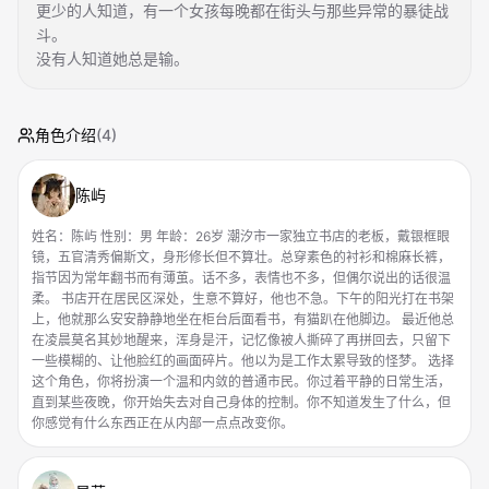
更少的人知道，有一个女孩每晚都在街头与那些异常的暴徒战
斗。
没有人知道她总是输。
角色介绍
(
4
)
陈屿
姓名：陈屿 性别：男 年龄：26岁 潮汐市一家独立书店的老板，戴银框眼
镜，五官清秀偏斯文，身形修长但不算壮。总穿素色的衬衫和棉麻长裤，
指节因为常年翻书而有薄茧。话不多，表情也不多，但偶尔说出的话很温
柔。 书店开在居民区深处，生意不算好，他也不急。下午的阳光打在书架
上，他就那么安安静静地坐在柜台后面看书，有猫趴在他脚边。 最近他总
在凌晨莫名其妙地醒来，浑身是汗，记忆像被人撕碎了再拼回去，只留下
一些模糊的、让他脸红的画面碎片。他以为是工作太累导致的怪梦。 选择
这个角色，你将扮演一个温和内敛的普通市民。你过着平静的日常生活，
直到某些夜晚，你开始失去对自己身体的控制。你不知道发生了什么，但
你感觉有什么东西正在从内部一点点改变你。