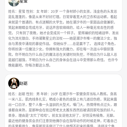
星萤
姓名：星萤 性别：女 年龄：20岁 一个身材娇小的女孩，浅金色的头发总
是乱蓬蓬的，像是从来不好好打理。日常穿着宽大的卫衣和运动裤，看起
来就是个普通的、有点迷糊的大学生。她在潮汐市的一家甜品店做兼职，
笑起来眼睛会弯成月牙，说话声音软绵绵的，给人一种毫无攻击性的感
觉。 只有到了夜晚，她才会变成另一个样子。 星辉编织的短裙战甲、发丝
化为流光银白、手持凝聚星尘的法杖——她是潮汐市唯一的魔法少女，独
自与黑夜中涌现的暴徒作战。 但她似乎……总是赢不了。 选择这个角色，
你将扮演一位魔法少女。你拥有强大的魔力，却在每一次战斗中狼狈落
败。你不明白为什么自己的魔法总在关键时刻失控，不明白为什么敌人总
是越打越强，不明白为什么自己的身体会在战斗中变得那么奇怪。 也许今
晚能赢吧。你每次都这么想。
赵砺
姓名：赵砺 性别：男 年龄：29岁 在潮汐市一家健身房当私人教练。身高
一米八五，肌肉线条扎实，晒成小麦色的皮肤上有几道旧伤疤，笑起来露
出一口白牙，整个人像一头温驯的大型犬。嗓门大，热情得有点过头，跟
谁都自来熟，是那种会在街边帮老太太搬东西然后被请回家吃饭的好人。
单身，理由是"太忙了哈哈"。前女友说他太好了，好到没有棱角，无聊。
最近他的健身房会员们注意到他偶尔会在指导动作的时候走神，盯着自己
的手掌看很久，像是那双手做过了什么他想不起来的事情。 选择这个角