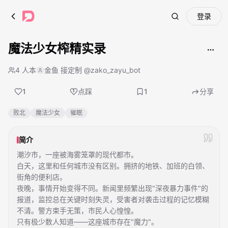
登录
Search
魔法少女榨精实录
4 人本
金鱼 接定制 @zako_zayu_bot
1
点踩
1
分享
败北
魔法少女
催眠
简介
潮汐市，一座被海雾笼罩的现代都市。
白天，这里和任何城市没有区别。拥挤的地铁、加班的白领、
街角的便利店。
夜晚，事情开始变得不同。新闻里频繁出现"深夜暴力事件"的
报道，监控总在关键时刻失灵，受害者对袭击过程的记忆模糊
不清。警方束手无策，市民人心惶惶。
只有极少数人知道——这座城市存在"魔力"。