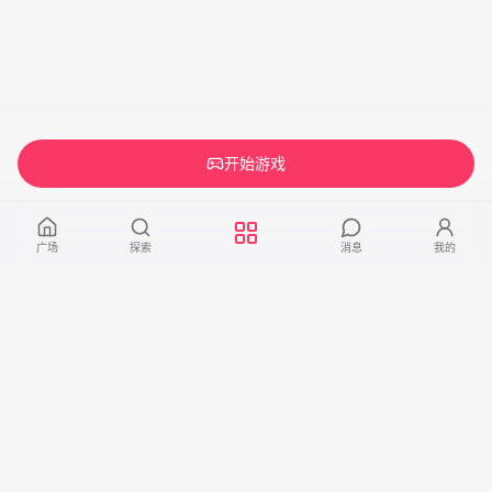
开始游戏
广场
探索
消息
我的
广告
广告位招租
页脚上方通栏
970×250
/
336×280
查看广告位 →