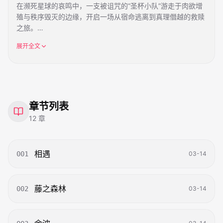
在濒死星球的哀鸣中，一支被诅咒的“圣杯小队”游走于肉欲增
殖与秩序毁灭的边缘，开启一场从宿命逃离到真理僭越的救赎
之旅。
展开全文
【世界观设定：双神的寄生】
卡纳利斯 (Carnalis)，一颗正在腐烂的星球。它正被两个外来
法则疯狂蚕食：
- 艾洛斯 (Eros) ：代表极致的血肉增殖与狂暴欲望，试图将世
界转化为无限分裂的“癌细胞”。
- 萨纳托斯 (Thanatos) ：代表绝对的死寂秩序，试图将一切
章节列表
生命冻结为无欲的机器。
12
章
在这场双神博弈的棋局中，星球意志 卡纳利斯 (Carnalis) 发出
了最后的悲鸣。为了反抗，它将微弱的加护赋予了被选中的凡
人。
相遇
001
03-14
【核心看点】
- 肉欲驱动的战斗体系 ：性爱不仅是欲望，更是魔力的调和与
藤之森林
002
03-14
灵魂的补给。在高潮中爆发，在连接中拯救。
- 暗黑奇幻与血肉朋克 (Flesh-punk) ：面对克苏鲁式的血肉畸
变与赛博式的机械禁欲，体验极致的视觉张力。