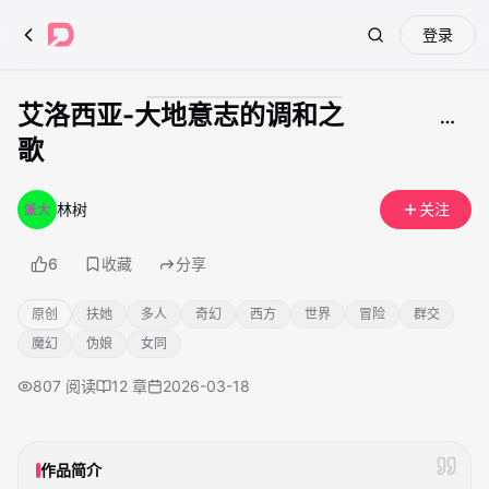
登录
Search
艾洛西亚-大地意志的调和之
成人内容
歌
林树
关注
6
收藏
分享
原创
扶她
多人
奇幻
西方
世界
冒险
群交
魔幻
伪娘
女同
807
阅读
12
章
2026-03-18
作品简介