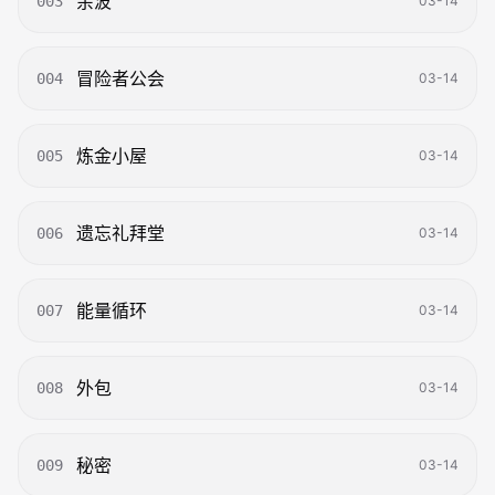
余波
003
03-14
- 宿命与僭越的博弈 ：当发现自己只是神明的棋子，是顺从欲
望沦为养料，还是僭越神权拯救星球？
- 多重宿敌与跨级挑战 ：每一位主角都有一段尘封的血泪史，
在旅途中直面那些曾将他们推入深渊的恐怖存在。
冒险者公会
004
03-14
这是一场关于肉体边界消融的探寻，也是一首在绝望中高歌的
生命挽歌。
炼金小屋
005
03-14
艾罗西亚，欲望在此觉醒，真理在此崩塌。
遗忘礼拜堂
006
03-14
能量循环
007
03-14
外包
008
03-14
秘密
009
03-14