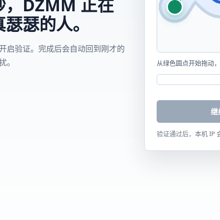
，DZMM 正在
真瑟瑟的人。
开启验证。完成后会自动回到刚才的
扰。
从绿色圆点开始拖动
继
验证通过后，本机 IP