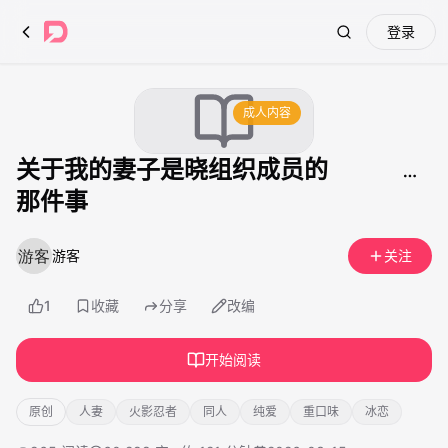
登录
Search
成人内容
关于我的妻子是晓组织成员的
那件事
游客
关注
1
收藏
分享
改编
开始阅读
原创
人妻
火影忍者
同人
纯爱
重口味
冰恋