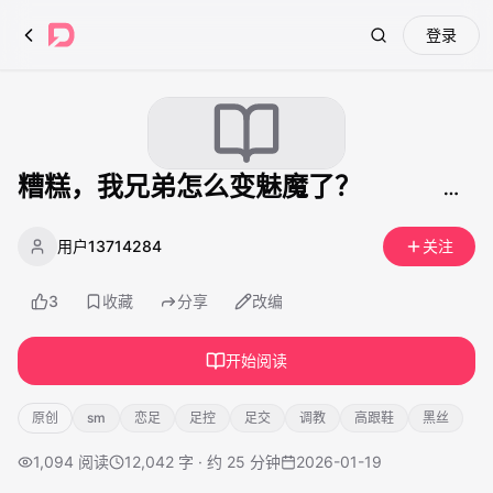
登录
Search
糟糕，我兄弟怎么变魅魔了？
用户13714284
关注
3
收藏
分享
改编
开始阅读
原创
sm
恋足
足控
足交
调教
高跟鞋
黑丝
1,094
阅读
12,042 字 · 约 25 分钟
2026-01-19