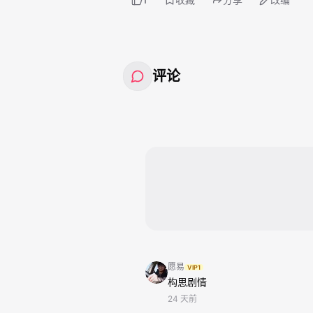
评论
愿易
VIP1
构思剧情
24 天前