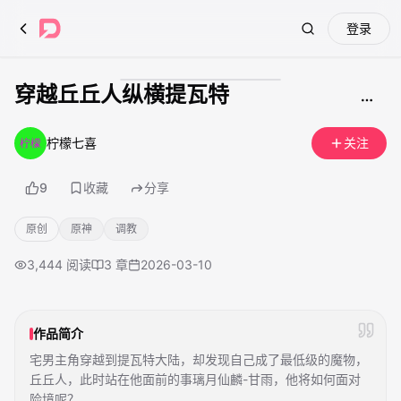
登录
Search
穿越丘丘人纵横提瓦特
成人内容
柠檬七喜
关注
9
收藏
分享
原创
原神
调教
3,444
阅读
3
章
2026-03-10
作品简介
宅男主角穿越到提瓦特大陆，却发现自己成了最低级的魔物，
丘丘人，此时站在他面前的事璃月仙麟-甘雨，他将如何面对