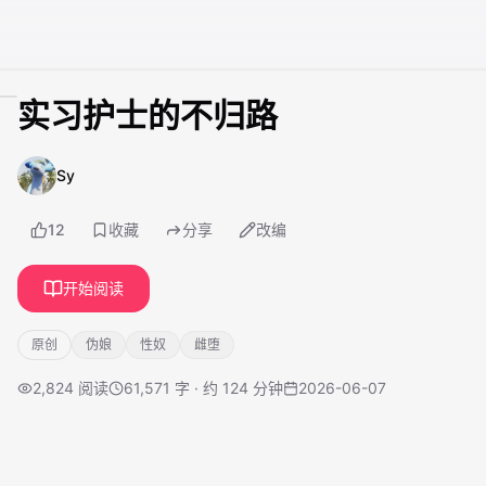
实习护士的不归路
Sy
12
收藏
分享
改编
开始阅读
原创
伪娘
性奴
雌堕
2,824
阅读
61,571 字 · 约 124 分钟
2026-06-07