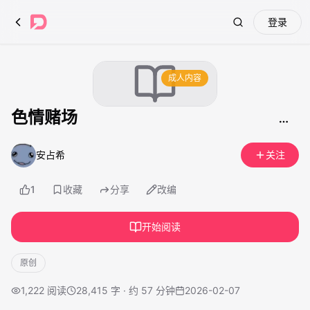
登录
Search
成人内容
色情赌场
安占希
关注
1
收藏
分享
改编
开始阅读
原创
1,222
阅读
28,415 字 · 约 57 分钟
2026-02-07