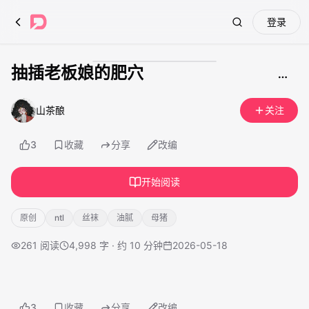
登录
Search
抽插老板娘的肥穴
成人内容
山茶酿
关注
3
收藏
分享
改编
开始阅读
原创
ntl
丝袜
油腻
母猪
261
阅读
4,998 字 · 约 10 分钟
2026-05-18
3
收藏
分享
改编