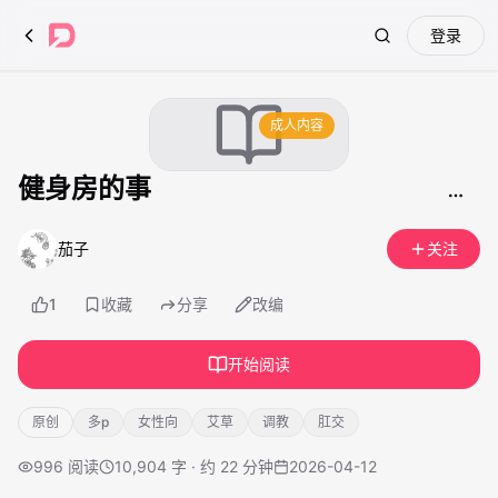
登录
Search
成人内容
健身房的事
茄子
关注
1
收藏
分享
改编
开始阅读
原创
多p
女性向
艾草
调教
肛交
996
阅读
10,904 字 · 约 22 分钟
2026-04-12