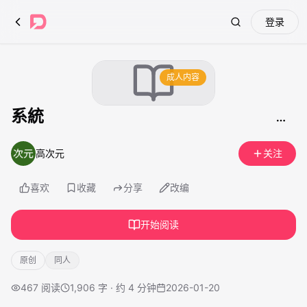
登录
Search
成人内容
系統
高次元
关注
喜欢
收藏
分享
改编
开始阅读
原创
同人
467
阅读
1,906 字 · 约 4 分钟
2026-01-20