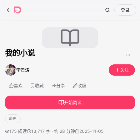
登录
Search
我的小说
李景涛
关注
喜欢
收藏
分享
改编
开始阅读
原创
175
阅读
13,717 字 · 约 28 分钟
2025-11-05