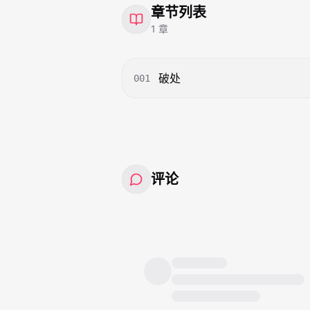
章节列表
1
章
破处
001
评论