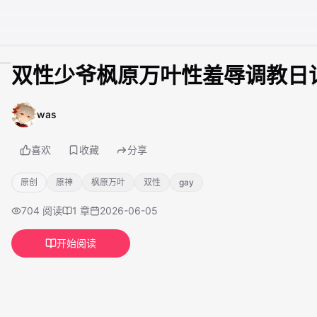
双性少爷枫原万叶性羞辱调教日
was
1
收藏
分享
原创
原神
枫原万叶
双性
gay
704
阅读
1
章
2026-06-05
开始阅读