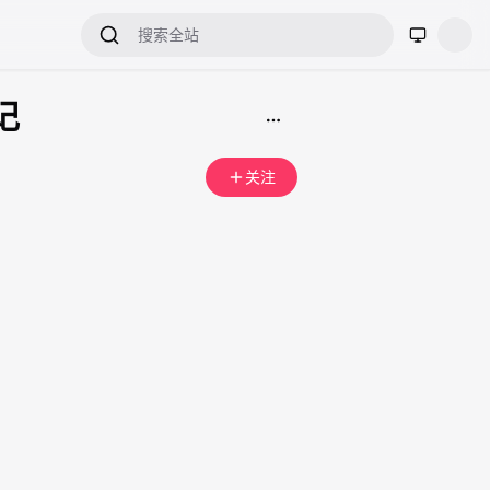
登录
记
关注