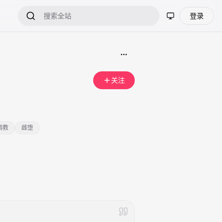
登录
关注
调教
雌堕