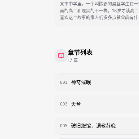
某市中学里，一个叫陈霸的屌丝学生在一
面的高二和现实的不一样，18岁才读高二
喜欢这个故事的家人们多多点赞🤗🤗有什
章节列表
17
章
神奇催眠
001
天台
003
破旧旅馆，调教苏晚
005