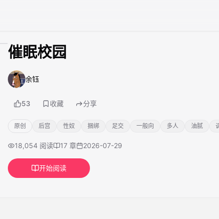
催眠校园
余钰
53
收藏
分享
原创
后宫
性奴
捆绑
足交
一般向
多人
油腻
18,054
阅读
17
章
2026-07-29
开始阅读