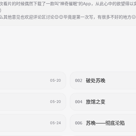
次看片的时候偶然下载了一款叫“神奇催眠”的App，从此心中的欲望得
）
么其他意见也欢迎评论区讨论😊😊毕竟是第一次写，有很多不好的地方😑
破处苏晚
05-20
002
旅馆之变
05-20
004
苏晚——彻底沦陷
05-24
006