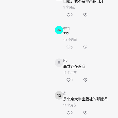
口瓜，我不要学高数口牙
5 个月前
0
qwq
???
10 个月前
0
No
高数还在追我
11 个月前
0
杰
是北京大学出版社的那版吗
11 个月前
0