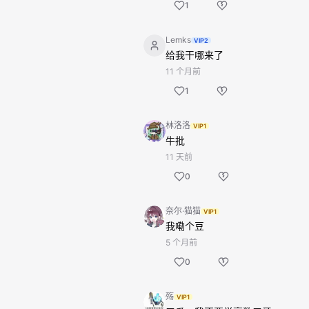
1
Lemks
VIP2
给我干哪来了
11 个月前
1
林洛洛
VIP1
牛批
11 天前
0
奈尔·猫猫
VIP1
我嘞个豆
5 个月前
0
殇
VIP1