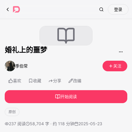
登录
Search
婚礼上的噩梦
季伯常
关注
喜欢
收藏
分享
改编
开始阅读
原创
237
阅读
58,704 字 · 约 118 分钟
2025-05-23