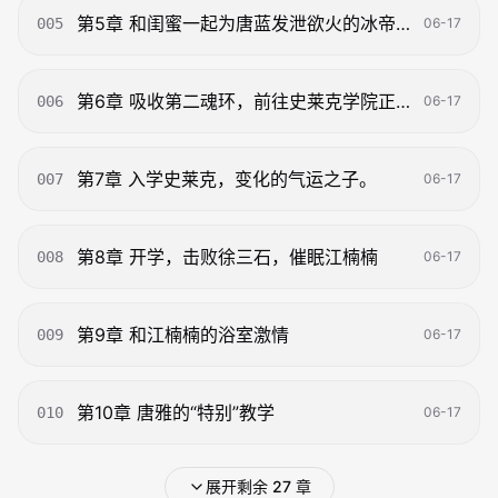
第5章 和闺蜜一起为唐蓝发泄欲火的冰帝小姐
005
06-17
第6章 吸收第二魂环，前往史莱克学院正式开始后宫之路
006
06-17
第7章 入学史莱克，变化的气运之子。
007
06-17
第8章 开学，击败徐三石，催眠江楠楠
008
06-17
第9章 和江楠楠的浴室激情
009
06-17
第10章 唐雅的“特别”教学
010
06-17
展开剩余 27 章