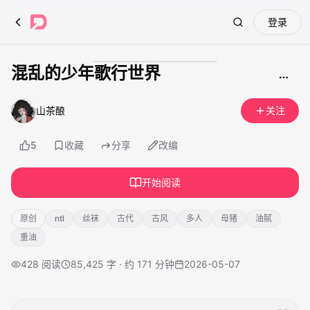
登录
Search
混乱的少年歌行世界
成人内容
山茶酿
关注
5
收藏
分享
改编
开始阅读
原创
ntl
丝袜
古代
古风
多人
母猪
油腻
重油
428
阅读
85,425 字 · 约 171 分钟
2026-05-07