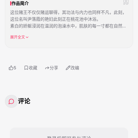
作品简介
这位赌王不仅仅赌运聊得，其功法与内力也同样不凡，此刻，
这位名叫尹落霞的艳妇此刻正在桃花池中沐浴。
素白的娇躯浸润在温润的泡澡水中，肌肤的每一寸都在自然地
伸展开来自己的存在，让寄存在水液中的火热借以与娇躯的肌
展开全文
肤之亲，刺激每一寸肌肤。
5
收藏
分享
改编
评论