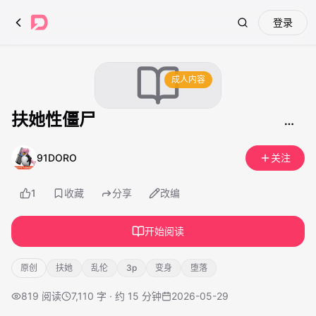
登录
Search
成人内容
扶她性僵尸
91DORO
关注
1
收藏
分享
改编
开始阅读
原创
扶她
乱伦
3p
变身
堕落
819
阅读
7,110 字 · 约 15 分钟
2026-05-29