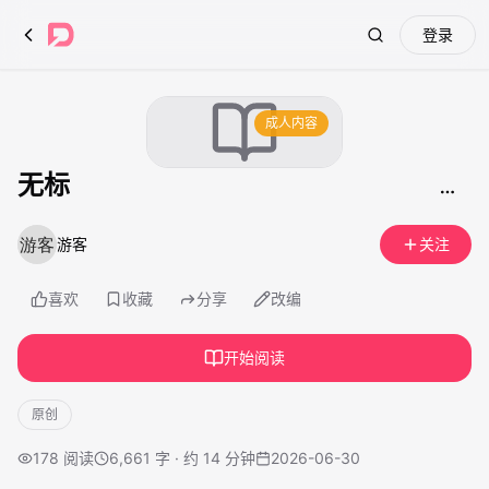
登录
Search
成人内容
无标
游客
关注
喜欢
收藏
分享
改编
开始阅读
原创
178
阅读
6,661 字 · 约 14 分钟
2026-06-30