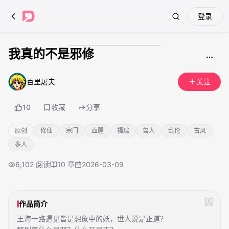
登录
Search
我真的不是邪修
成人内容
百里屠夫
关注
10
收藏
分享
原创
修仙
宗门
血腥
福瑞
兽人
乱伦
古风
多人
6,102
阅读
10
章
2026-03-09
作品简介
王海一路遇见皆是想象中的妖，世人说是正道？