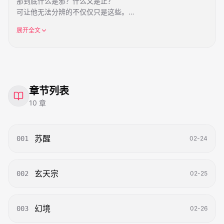
那到底什么是邪？什么又是正？
可让他无法分辨的不仅仅只是这些。
还有他自己为何会被抓到这里。
展开全文
章节列表
10
章
苏醒
001
02-24
玄天宗
002
02-25
幻境
003
02-26