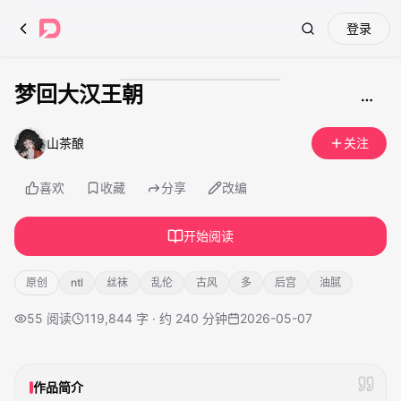
登录
Search
梦回大汉王朝
成人内容
山茶酿
关注
喜欢
收藏
分享
改编
开始阅读
原创
ntl
丝袜
乱伦
古风
多
后宫
油腻
55
阅读
119,844 字 · 约 240 分钟
2026-05-07
作品简介