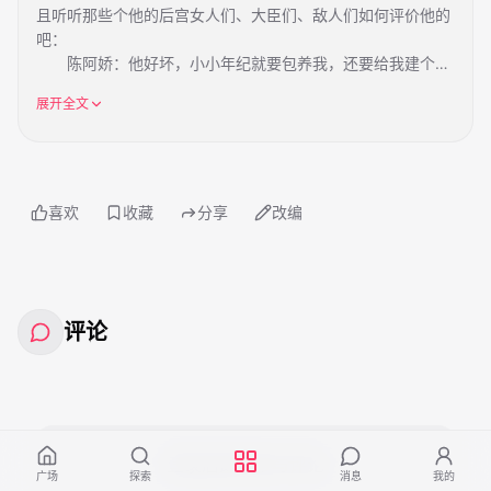
且听听那些个他的后宫女人们、大臣们、敌人们如何评价他的
吧：
陈阿娇：他好坏，小小年纪就要包养我，还要给我建个金
屋子，竟要“金屋藏娇”，等他长大了可怎么得了？
展开全文
王娡：她是我儿子吗？怎么老揩老娘我的油呢，真搞不
懂……
南宫公主：弟弟好坏呀，他想方设法不让我去匈奴和亲，
原来是要让我跟他在一起呢，不过我好喜欢……
卫子夫、李夫人、匈奴公主阿依妹、大月氏女王等等：他
喜欢
收藏
分享
改编
是个好男人好皇帝，就是太过好色太过荒唐，是美女就不能放
过，竟然连他母后和姐妹们都要欺负！哎，不过他确实有本事
呢……
慕逸轩：靠！我确实好色，不过哪里荒唐了，你们这个时
代的女人啊，跟我半点血缘关系都没有，不过朕不能跟你们说
评论
明白啊，好吧，那我就荒唐到底吧，千秋功过，留与后人评说
吧……
卫青：陛下雄才大略，千古英主，奴才幸得陛下提携，躬
逢盛世，得展青云之志，奴才必将效命疆场，誓死杀敌……
诸侯王：这个黄口小雀，他爸爸革我们的权，而他是想要
登录后即可参与评论
革我们的命啊，太狠了……
广场
探索
消息
我的