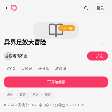
登录
Search
成人内容
异界足奴大冒险
春风不度
关注
12
收藏
分享
改编
开始阅读
原创
足奴
足交
绿奴
2,749
阅读
9,461 字 · 约 19 分钟
2026-01-21