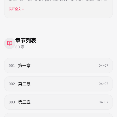
改。
展开全文
他决定不再当社畜，而是彻底放飞自我：环游世界、吃喝玩
乐、收尽绝色、体验人间百态。
从通宝城刁蛮大小姐周芷，到云梦城温婉才女林诗雨，再到青
云宗圣女柳清瑶……只要他看上的女人，没有一个能逃出他的
手掌心。
“在这个世界，我就是规则。
章节列表
陪我玩百年，我就给你们想要的一切——
30
章
长生不老、容颜永驻、权势滔天、修为通天……
至于你们？只要乖乖做我的女人就够了。”
这是一个男人彻底为所欲为、纵横修仙界的极爽故事！
第一章
001
04-07
第二章
002
04-07
第三章
003
04-07