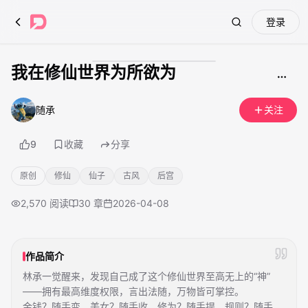
登录
Search
我在修仙世界为所欲为
成人内容
随承
关注
9
收藏
分享
原创
修仙
仙子
古风
后宫
2,570
阅读
30
章
2026-04-08
作品简介
林承一觉醒来，发现自己成了这个修仙世界至高无上的“神”
——拥有最高维度权限，言出法随，万物皆可掌控。
金钱？随手变。美女？随手收。修为？随手提。规则？随手