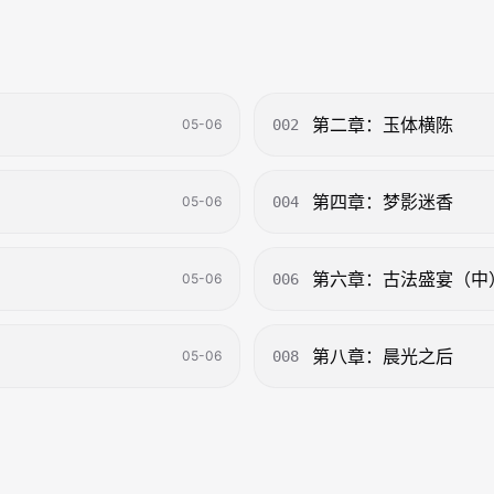
第二章：玉体横陈
05-06
002
第四章：梦影迷香
05-06
004
第六章：古法盛宴（中）
05-06
006
第八章：晨光之后
05-06
008