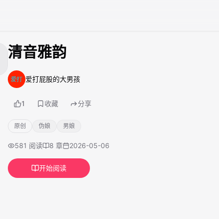
清音雅韵
爱打屁股的大男孩
1
收藏
分享
原创
伪娘
男娘
581
阅读
8
章
2026-05-06
开始阅读