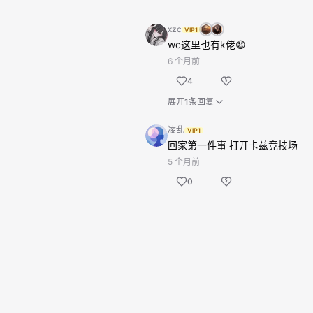
xzc
VIP1
wc这里也有k佬😧
6 个月前
4
展开1条回复
凌乱
VIP1
回家第一件事 打开卡兹竞技场
5 个月前
0