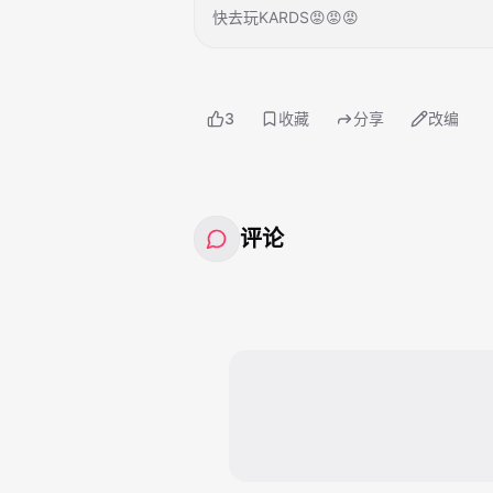
快去玩KARDS😡😡😡
3
收藏
分享
改编
评论