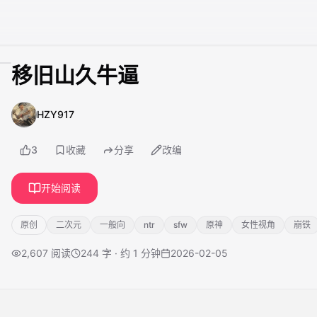
移旧山久牛逼
HZY917
3
收藏
分享
改编
开始阅读
原创
二次元
一般向
ntr
sfw
原神
女性视角
崩铁
2,607
阅读
244 字 · 约 1 分钟
2026-02-05