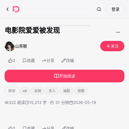
登录
Search
电影院爱爱被发现
成人内容
山茶酿
关注
2
收藏
分享
改编
开始阅读
原创
ntl
丝袜
多人
油腻
母猪
322
阅读
15,212 字 · 约 31 分钟
2026-05-19
2
收藏
分享
改编