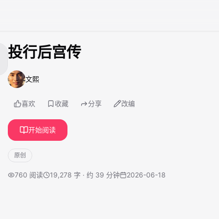
投行后宫传
文熙
喜欢
收藏
分享
改编
开始阅读
原创
760
阅读
19,278 字 · 约 39 分钟
2026-06-18