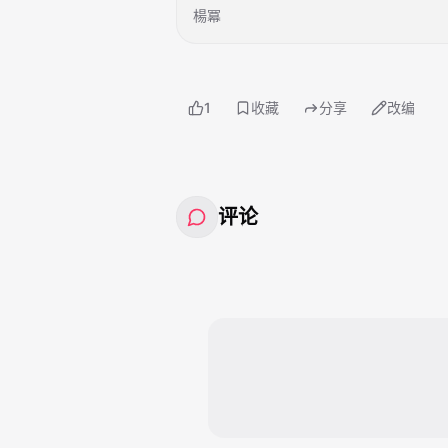
楊冪
1
收藏
分享
改编
评论