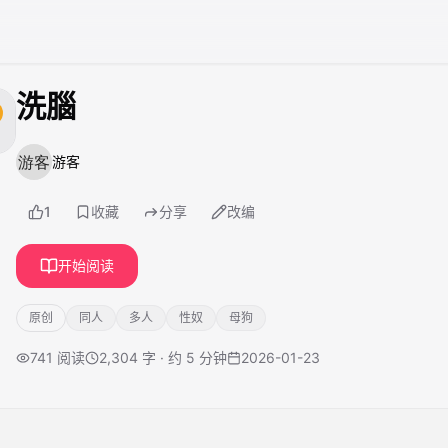
洗腦
游客
1
收藏
分享
改编
开始阅读
原创
同人
多人
性奴
母狗
741
阅读
2,304 字 · 约 5 分钟
2026-01-23