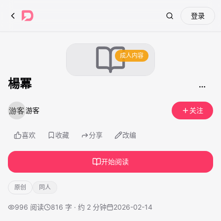
登录
Search
成人内容
楊冪
游客
关注
喜欢
收藏
分享
改编
开始阅读
原创
同人
996
阅读
816 字 · 约 2 分钟
2026-02-14